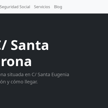
Seguridad Social
Servicios
Blog
C/ Santa
irona
na situada en C/ Santa Eugenia
ión y cómo llegar.