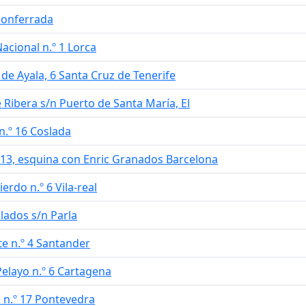
 Ponferrada
Nacional n.º 1 Lorca
de Ayala, 6 Santa Cruz de Tenerife
e Ribera s/n Puerto de Santa María, El
n.º 16 Coslada
 213, esquina con Enric Granados Barcelona
erdo n.º 6 Vila-real
blados s/n Parla
te n.º 4 Santander
Pelayo n.º 6 Cartagena
a n.º 17 Pontevedra