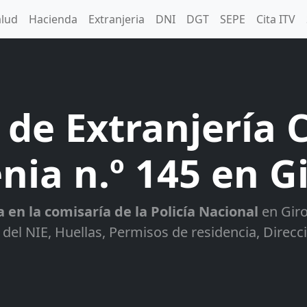
alud
Hacienda
Extranjeria
DNI
DGT
SEPE
Cita ITV
 de Extranjería 
nia n.º 145 en G
a en la comisaría de la Policía Nacional
en Giro
 del NIE, Huellas, Permisos de residencia, Direcc