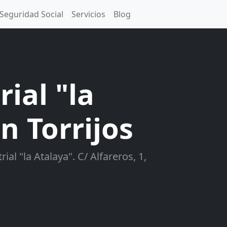
Seguridad Social
Servicios
Blog
ial "la
n Torrijos
ial "la Atalaya". C/ Alfareros, 1,