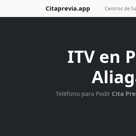
Citaprevia.app
Centros de S
ITV en P
Aliag
Teléfono para Pedir
Cita Pre