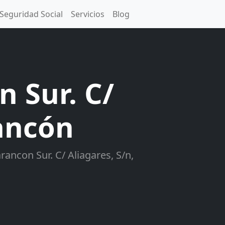
Seguridad Social
Servicios
Blog
n Sur. C/
rancón
ancon Sur. C/ Aliagares, S/n,