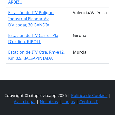
ARBIZU
Estación de ITV Poligon
Valencia/València
Industrial Elcodar. Av.
D'alcodar, 30 GANDIA
Estación de ITV Carrer Pla
Girona
D'ordina. RIPOLL
Estación de ITV Ctra. Rm-e12,
Murcia
Km 0,5. BALSAPINTADA
Copyright © citaprevia.app 2026 |
Política de Cookies
|
Aviso Legal
|
Nosotros
|
Lonjas
|
Centros F
|