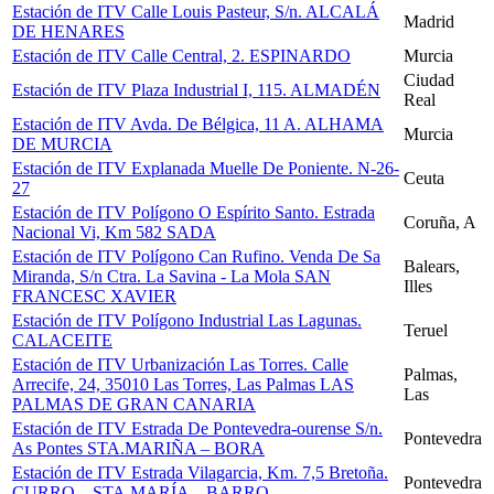
Estación de ITV Calle Louis Pasteur, S/n. ALCALÁ
Madrid
DE HENARES
Estación de ITV Calle Central, 2. ESPINARDO
Murcia
Ciudad
Estación de ITV Plaza Industrial I, 115. ALMADÉN
Real
Estación de ITV Avda. De Bélgica, 11 A. ALHAMA
Murcia
DE MURCIA
Estación de ITV Explanada Muelle De Poniente. N-26-
Ceuta
27
Estación de ITV Polígono O Espírito Santo. Estrada
Coruña, A
Nacional Vi, Km 582 SADA
Estación de ITV Polígono Can Rufino. Venda De Sa
Balears,
Miranda, S/n Ctra. La Savina - La Mola SAN
Illes
FRANCESC XAVIER
Estación de ITV Polígono Industrial Las Lagunas.
Teruel
CALACEITE
Estación de ITV Urbanización Las Torres. Calle
Palmas,
Arrecife, 24, 35010 Las Torres, Las Palmas LAS
Las
PALMAS DE GRAN CANARIA
Estación de ITV Estrada De Pontevedra-ourense S/n.
Pontevedra
As Pontes STA.MARIÑA – BORA
Estación de ITV Estrada Vilagarcia, Km. 7,5 Bretoña.
Pontevedra
CURRO – STA.MARÍA – BARRO