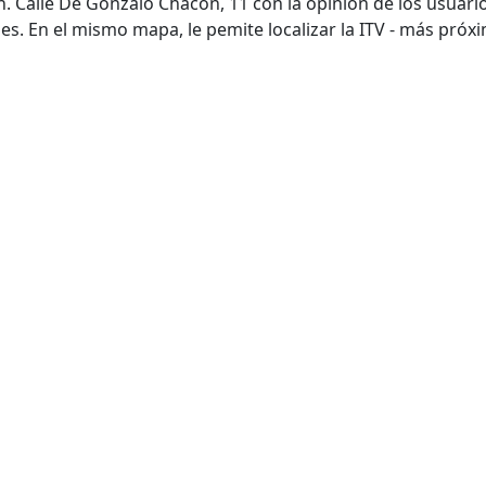
ón. Calle De Gonzalo Chacón, 11 con la opinión de los usuari
es. En el mismo mapa, le pemite localizar la ITV - más próxi