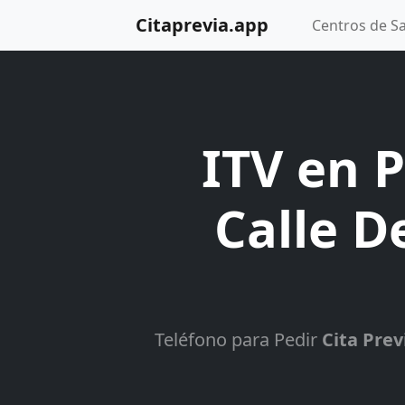
Citaprevia.app
Centros de S
ITV en P
Calle D
Teléfono para Pedir
Cita Prev