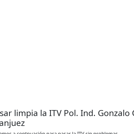
sar limpia la ITV Pol. Ind. Gonzalo
anjuez
amos a contnuación para pasar la ITV sin problemas.